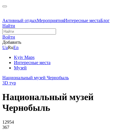
Активный отдых
Мероприятия
Интересные места
Блог
Найти
Войти
Добавить
Ua
Ru
En
Kyiv Maps
Интересные места
Музей
Национальный музей Чернобыль
3D тур
Национальный музей
Чернобыль
12954
367