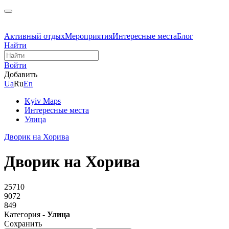
Активный отдых
Мероприятия
Интересные места
Блог
Найти
Войти
Добавить
Ua
Ru
En
Kyiv Maps
Интересные места
Улица
Дворик на Хорива
Дворик на Хорива
25710
9072
849
Категория -
Улица
Сохранить