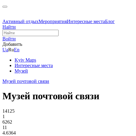
Активный отдых
Мероприятия
Интересные места
Блог
Найти
Войти
Добавить
Ua
Ru
En
Kyiv Maps
Интересные места
Музей
Музей почтовой связи
Музей почтовой связи
14125
1
6262
11
4.6364