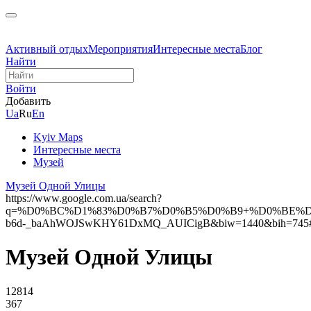
Активный отдых
Мероприятия
Интересные места
Блог
Найти
Войти
Добавить
Ua
Ru
En
Kyiv Maps
Интересные места
Музей
Музей Одной Улицы
https://www.google.com.ua/search?
q=%D0%BC%D1%83%D0%B7%D0%B5%D0%B9+%D0%BE%D0%
b6d-_baAhWOJSwKHY61DxMQ_AUICigB&biw=1440&bih=745#
Музей Одной Улицы
12814
367