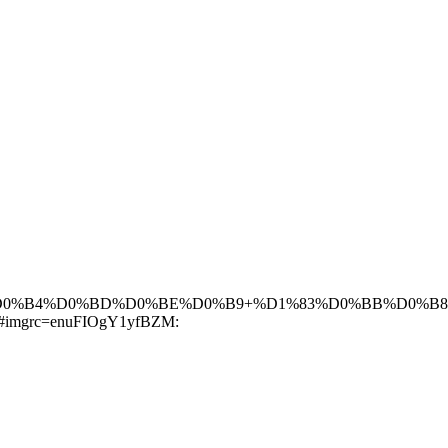
B4%D0%BD%D0%BE%D0%B9+%D1%83%D0%BB%D0%B8%D1%8
imgrc=enuFIOgY1yfBZM: