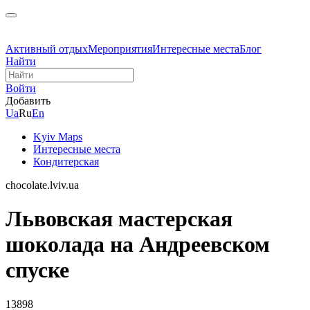
Активный отдых
Мероприятия
Интересные места
Блог
Найти
Войти
Добавить
Ua
Ru
En
Kyiv Maps
Интересные места
Кондитерская
chocolate.lviv.ua
Львовская мастерская
шоколада на Андреевском
спуске
13898