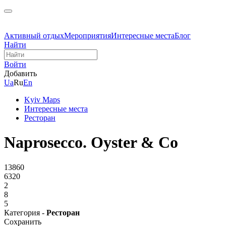
Активный отдых
Мероприятия
Интересные места
Блог
Найти
Войти
Добавить
Ua
Ru
En
Kyiv Maps
Интересные места
Ресторан
Naprosecco. Oyster & Co
13860
6320
2
8
5
Категория -
Ресторан
Сохранить