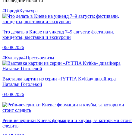
Последние новости
#Город
#Культура
Что делать в Киеве на уикенд 7–9 августа: фестивали,
концерты, выставки и экскурсии
06.08.2026
#Культура
#Пресс-релизы
Выставка картин из серии «JYTTIA Kvitka» дизайнера
Натальи Гоголевой
03.08.2026
Рейв-вечеринки Киева: формации и клубы, за которыми стоит
следить