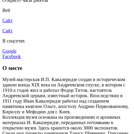
Открыто
Часы работы
Веб
Сайт
Сайт
В соцсетях
Google
Facebook
О месте
Музей-мастерская И.П. Кавалеридзе создан в историческом
здании конца XIX века на Андреевском спуске, в котором с
1910-х годов жил и работал Федор Титов, настоятель
Андреевской церкви, известный историк. Впоследствии в
1911 году Иван Кавалеридзе работал над созданием
памятника княгине Ольге, апостолу Андрею Первозванному,
Кириллу и Мефодию для г. Киев.
Коллекция музея основана на произведениях и архивных
материалах И. Кавалеридзе, переданных потомками к
открытию музея. Здесь хранится около 3000 экспонатов.
Среди них проекты памятников Тарасу Шевченко, Григорию