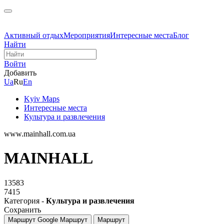
Активный отдых
Мероприятия
Интересные места
Блог
Найти
Войти
Добавить
Ua
Ru
En
Kyiv Maps
Интересные места
Культура и развлечения
www.mainhall.com.ua
MAINHALL
13583
7415
Категория -
Культура и развлечения
Сохранить
Маршрут Google
Маршрут
Маршрут