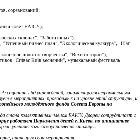
тов, соревнований;
жный совет EAICY);
вских склонах", "Забота юных");
, "Успешный бизнес-план", "Экологическая культура", "Шаг
сконечное полотно творчества", "Вехи истории");
тивов "Співає Київ весняний", музыкальный фестиваль
е Ассоциации - 60 учреждений, занимающихся неформальным
вует в мероприятиях, проводимых на уровне этой структуры, и
ропейского молодёжного фонда Совета Европы на
года стала коллективным членом EAICY. Дворец сотрудничает с
ворце работает Парламент детей г. Киева, по инициативе
орган ученического самоуправления столицы.
рце, анонсируя свои мероприятия.