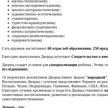
научно-техническому;
опытно-экспериментальному;
эколого-натуралистическому;
художественно-эстетическому;
гуманитарному;
туристско-краеведческому;
физкультурно-спортивному
военно-патриотическому;
социально-реабилитационному;
оздоровительному.
Сеть кружков насчитывает
60 отраслей образования, 250 пре
Ежегодно выпускники Дворца получают
Свидетельство о вн
Дворец создает условия для
самореализации
ребёнка. Этому с
исследованиях
.
14 творческих коллективов Дворца имеют звания
"народный"
Воспитанники Дворца с успехом представляют Украину на ра
Польше, Чехии, Нидерландах, Германии, Франции, США, Япо
Ежегодно лучшие кружковцы и педагоги Дворца становятся
ла
талантливых воспитанников, развитию и реализации их социа
самосовершенствованию.
Дворец - это: