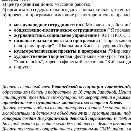
a)
центр организационно-массовой работы;
б)
организатор содержательного досуга юных киевлян, то есть 
в)
проекты и программы, имеющие разностороннюю направлен
международное сотрудничество
("Молодежь в действии
общественно-политическое сотрудничество
("Я граждан
журналистика, социальное управление
("ЮН-ПРЕСС", "Е
познавательные проекты и программы
("Творческая од
навстречу природе", "Школьники Киева за здоровый обра
культорологические проекты и программы
("Мир искус
художественное творчество
(фестивали-конкурсы театра
"Золота осінь", хореографический фестиваль "Київське д
и другие.
Дворец - активный член
Европейской ассоциации учреждений
образованием детей и подростков из 16 стран Западной, Цент
инициирует проведение международных мероприятий в рамках
проведение международных молодежных встреч в Киеве.
Дворец является одним из инициаторов создания Ассоциации в
молодежными и детскими объединениями и организациями, по
которого создан Всеукраинский детский парламент.
В 1998 г
Большой вклад в развитие молодежной прессы делает
агентс
Дворец постоянно сотрудничает с различными СМИ: радио и те