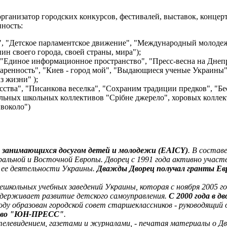
организатор городских конкурсов, фестивалей, выставок, концер
ность:
", "Детское парламентское движение", "Международный молоде
ин своего города, своей страны, мира");
диное информационное пространство", "Пресс-весна на Днепро
аренность", "Киев - город мой", "Выдающиеся ученые Украины"
з жизни" );
ства", "Писанкова веселка", "Сохраним традиции предков", "Бе
льных школьных коллективов "Срібне джерело", хоровых коллек
ивоколо")
, занимающихся досугом детей и молодежи (EAICY)
. В состав
ральной и Восточной Европы. Дворец с 1991 года активно участ
 ее деятельности Украины.
Дважды Дворец получал гранты Ев
нешкольных учебных заведений Украины, которая с ноября 2005 
ддерживает развитие детского самоуправления.
С 2000 года в д
оду образован городской совет старшеклассников - руководящий 
тво "ЮН-ПРЕСС"
.
левидением, газетами и журналами, - печатая материалы о Дво