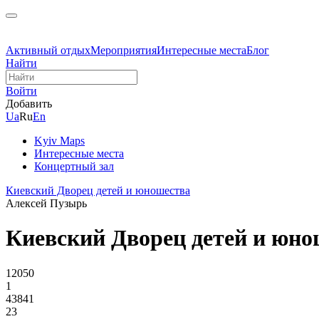
Активный отдых
Мероприятия
Интересные места
Блог
Найти
Войти
Добавить
Ua
Ru
En
Kyiv Maps
Интересные места
Концертный зал
Киевский Дворец детей и юношества
Алексей Пузырь
Киевский Дворец детей и юно
12050
1
43841
23