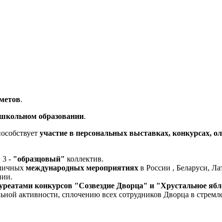
дметов
.
ешкольном образовании
.
пособствует
участие в персональных выставках, конкурсах, о
, 3 -
"образцовый"
коллектив.
зличных
международных мероприятиях
в России , Беларуси, Ла
нии.
уреатами конкурсов "Созвездие Дворца" и "Хрустальное яб
льной активности, сплочению всех сотрудников Дворца в стрем