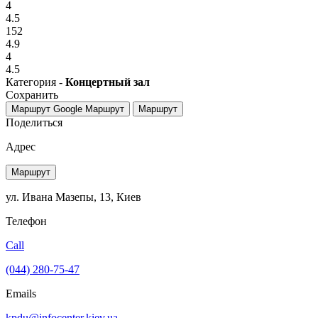
4
4.5
152
4.9
4
4.5
Категория -
Концертный зал
Сохранить
Маршрут Google
Маршрут
Маршрут
Поделиться
Адрес
Маршрут
ул. Ивана Мазепы, 13, Киев
Телефон
Call
(044) 280-75-47
Emails
kpdu@infocenter.kiev.ua