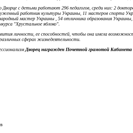
о Дворце с детьми работают 296 педагогов, среди них: 2 доктор
служенный работник культуры Украины, 11 мастеров спорта Ук
ародный мастер Украины , 54 отличника образования Украины, 
нкурса "Хрустальное яблоко".
азвития личности, ее способностей, чтобы она имела возможно
 различных сферах жизнедеятельности.
фессионализм
Дворец награжден Почетной грамотой Кабинета 
ев