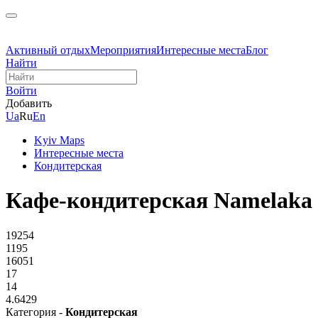
Активный отдых
Мероприятия
Интересные места
Блог
Найти
Войти
Добавить
Ua
Ru
En
Kyiv Maps
Интересные места
Кондитерская
Кафе-кондитерская Namelaka
19254
1195
16051
17
14
4.6429
Категория -
Кондитерская