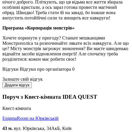
нічого доброго. Пліткують, що ця відьма все життя збирала
особливі кристали, а ось зараз готова провести магічний
обряд. Швидко! Треба стати їй на заваді, бо інакше вона
випустить потойбічні сили та знищить все навкруги!
Програма «Корпорація монстрів»
Хочете поринути у пригоду? Станьте мешканцями
Монстрополіса та розпочинайте лякати всіх навкруги. Але що
це? Місту монстрів загрожує зникнення? Ви маєте швиденько
віднайти засоби відновлення енергії! Але спочатку треба
розділитися: кожен має робити своє!
Відгуки
Відгуки про організатора
0
Залиште свій відгук
Додати відгук
Поруч з Квест-кімната IDEA QUEST
Квест-кімната
EnigmaRoom на Юрківській
43 м.
вул. Юрківська, 34АкБ, Київ