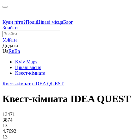
Куди піти?
Події
Цікаві місця
Блог
Знайти
Увійти
Додати
Ua
Ru
En
Kyiv Maps
Цікаві місця
Квест-кімната
Квест-кімната IDEA QUEST
Квест-кімната IDEA QUEST
13471
3874
13
4.7692
13