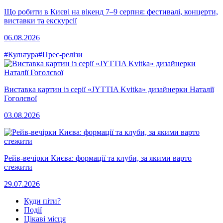
Що робити в Києві на вікенд 7–9 серпня: фестивалі, концерти,
виставки та екскурсії
06.08.2026
#Культура
#Прес-релізи
Виставка картин із серії «JYTTIA Kvitka» дизайнерки Наталії
Гоголєвої
03.08.2026
Рейв-вечірки Києва: формації та клуби, за якими варто
стежити
29.07.2026
Куди піти?
Події
Цікаві місця