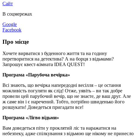
Сайт
В соцмережах
Google
Facebook
Про місце
Хочете вирватися з буденного життя та на годину
перетворитися на детектива? А на борця з відьмами?
Запрошує квест-кімната IDEA QUEST!
Програма «Парубоча вечірка»
Всі знають, що вечірка напередодні весілля – це остання
можливість погуляти як слід! Отже, уявіть – ви так добре
провели цей парубочий вечір, що не знаєте, де ваш друг. Але
ж саме він і є наречений. Тобто, потрібно швиденько його
розшукати! Доведеться пригадати все!
Програма «Лігво відьми»
Вам доведеться піти у проклятий ліс та наражатися на
небезпеку, адже спілкування з відьмою ще нікому не принесло