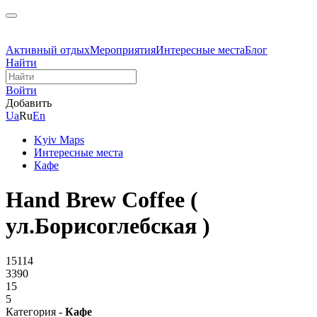
Активный отдых
Мероприятия
Интересные места
Блог
Найти
Войти
Добавить
Ua
Ru
En
Kyiv Maps
Интересные места
Кафе
Hand Brew Coffee (
ул.Борисоглебская )
15114
3390
15
5
Категория -
Кафе