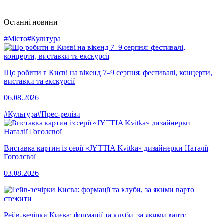
Останні новини
#Місто
#Культура
Що робити в Києві на вікенд 7–9 серпня: фестивалі, концерти,
виставки та екскурсії
06.08.2026
#Культура
#Прес-релізи
Виставка картин із серії «JYTTIA Kvitka» дизайнерки Наталії
Гоголєвої
03.08.2026
Рейв-вечірки Києва: формації та клуби, за якими варто