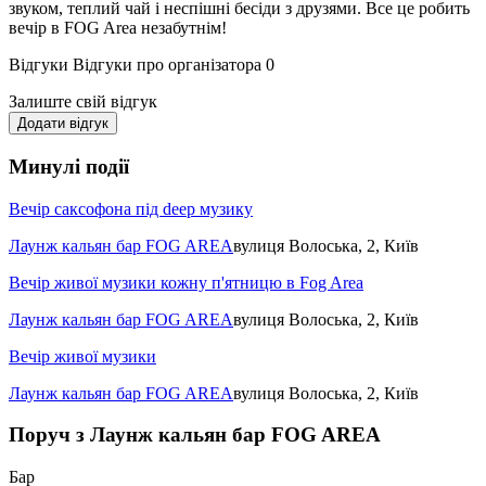
звуком, теплий чай і неспішні бесіди з друзями. Все це робить
вечір в FOG Area незабутнім!
Відгуки
Відгуки про організатора
0
Залиште свій відгук
Додати відгук
Минулі події
Вечір саксофона під deep музику
Лаунж кальян бар FOG AREA
вулиця Волоська, 2, Київ
Вечір живої музики кожну п'ятницю в Fog Area
Лаунж кальян бар FOG AREA
вулиця Волоська, 2, Київ
Вечір живої музики
Лаунж кальян бар FOG AREA
вулиця Волоська, 2, Київ
Поруч з Лаунж кальян бар FOG AREA
Бар