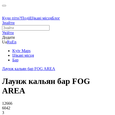
Куди піти?
Події
Цікаві місця
Блог
Знайти
Увійти
Додати
Ua
Ru
En
Kyiv Maps
Цікаві місця
Бар
Лаунж кальян бар FOG AREA
Лаунж кальян бар FOG
AREA
12666
6042
3