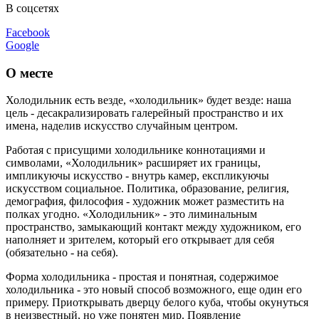
В соцсетях
Facebook
Google
О месте
Холодильник есть везде, «холодильник» будет везде: наша
цель - десакрализировать галерейный пространство и их
имена, наделив искусство случайным центром.
Работая с присущими холодильнике коннотациями и
символами, «Холодильник» расширяет их границы,
импликуючы искусство - внутрь камер, експликуючы
искусством социальное. Политика, образование, религия,
демография, философия - художник может разместить на
полках угодно. «Холодильник» - это лиминальным
пространство, замыкающий контакт между художником, его
наполняет и зрителем, который его открывает для себя
(обязательно - на себя).
Форма холодильника - простая и понятная, содержимое
холодильника - это новый способ возможного, еще один его
примеру. Приоткрывать дверцу белого куба, чтобы окунуться
в неизвестный, но уже понятен мир. Появление