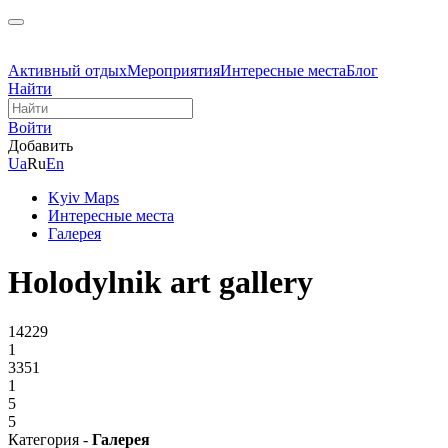
Активный отдых
Мероприятия
Интересные места
Блог
Найти
Войти
Добавить
Ua
Ru
En
Kyiv Maps
Интересные места
Галерея
Holodylnik art gallery
14229
1
3351
1
5
5
Категория -
Галерея