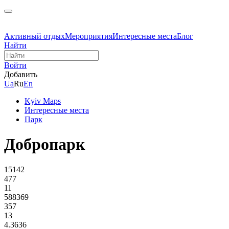
Активный отдых
Мероприятия
Интересные места
Блог
Найти
Войти
Добавить
Ua
Ru
En
Kyiv Maps
Интересные места
Парк
Добропарк
15142
477
11
588369
357
13
4.3636