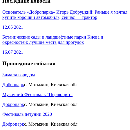
Последние новости
Основатель «Добропарка» Игорь Добруцкий: Раньше я мечтал
купить хороший автомобиль, сейчас — трактор
12.05
2021
Ботанические сады и ландшафтные парки Киева и
окресностей: лучшие места для прогулок
16.07
2021
Прошедшие события
Зима за городом
Добропарк
с. Мотыжин, Киевская обл.
Музичний Фестиваль "Першоцвіт"
Добропарк
с. Мотыжин, Киевская обл.
Фестиваль петунии 2020
Добропарк
с. Мотыжин, Киевская обл.