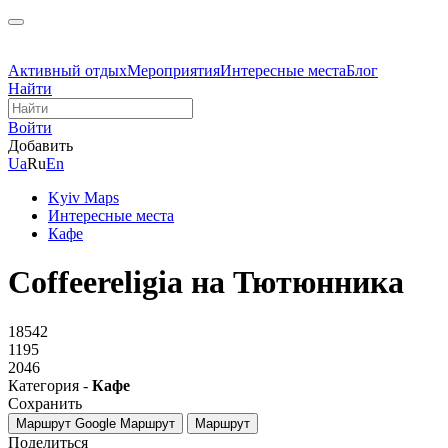
Активный отдых
Мероприятия
Интересные места
Блог
Найти
Войти
Добавить
Ua
Ru
En
Kyiv Maps
Интересные места
Кафе
Coffeereligia на Тютюнника
18542
1195
2046
Категория -
Кафе
Сохранить
Маршрут Google
Маршрут
Маршрут
Поделиться