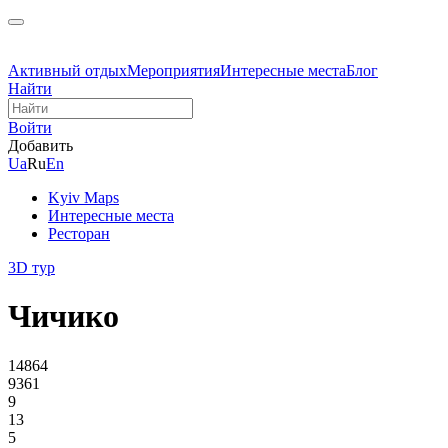
Активный отдых
Мероприятия
Интересные места
Блог
Найти
Войти
Добавить
Ua
Ru
En
Kyiv Maps
Интересные места
Ресторан
3D тур
Чичико
14864
9361
9
13
5