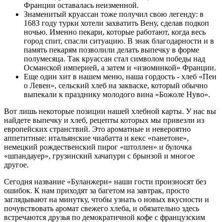
Франции оставалась неизменной.
Знаменитый круассан тоже получил свою легенду: в
1683 году турки хотели захватить Вену, сделав подкоп
ночью. Именно пекари, которые работают, когда весь
город спит, спасли ситуацию. В знак благодарности и в
память пекарям позволили делать выпечку в форме
полумесяца. Так круассан стал символом победы над
Османской империей, а затем и «изюминкой» Франции.
Еще один хит в нашем меню, наша гордость - хлеб «Пен
о Левен», сельский хлеб на закваске, который обычно
выпекали к празднику молодого вина «Божоле Нуво».
Вот лишь некоторые позиции нашей хлебной карты. У нас вы
найдете выпечку и хлеб, рецепты которых мы привезли из
европейских странствий. Это ароматные и невероятно
аппетитные: итальянские чиабатта и кекс «панетоне»,
немецкий рождественский пирог «штоллен» и булочка
«шпандауер», грузинский хачапури с брынзой и многое
другое.
Сегодня название «Буланжери» наши гости произносят без
ошибок. К нам приходят за багетом на завтрак, просто
заглядывают на минутку, чтобы узнать о новых вкусности и
почувствовать аромат свежего хлеба, и обязательно здесь
встречаются друзья по демократичной кофе с французским