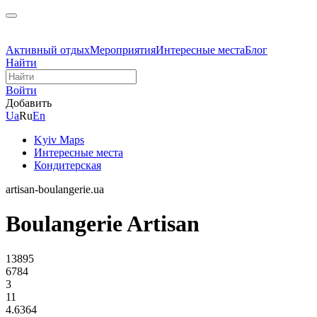
Активный отдых
Мероприятия
Интересные места
Блог
Найти
Войти
Добавить
Ua
Ru
En
Kyiv Maps
Интересные места
Кондитерская
artisan-boulangerie.ua
Boulangerie Artisan
13895
6784
3
11
4.6364