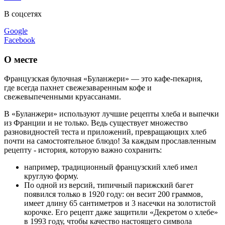
В соцсетях
Google
Facebook
О месте
Французская булочная «Буланжери» — это кафе-пекарня,
где всегда пахнет свежезаваренным кофе и
свежевыпеченными круассанами.
В «Буланжери» используют лучшие рецепты хлеба и выпечки
из Франции и не только. Ведь существует множество
разновидностей теста и приложений, превращающих хлеб
почти на самостоятельное блюдо! За каждым прославленным
рецепту - история, которую важно сохранить:
например, традиционный французский хлеб имел
круглую форму.
По одной из версий, типичный парижский багет
появился только в 1920 году: он весит 200 граммов,
имеет длину 65 сантиметров и 3 насечки на золотистой
корочке. Его рецепт даже защитили «Декретом о хлебе»
в 1993 году, чтобы качество настоящего символа