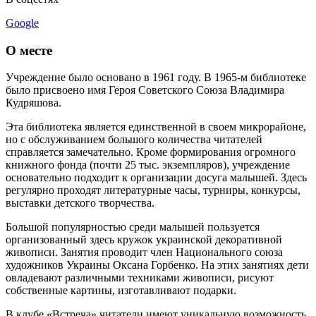
Google
О месте
Учреждение было основано в 1961 году. В 1965-м библиотеке
было присвоено имя Героя Советского Союза Владимира
Кудряшова.
Эта библиотека является единственной в своем микрорайоне,
но с обслуживанием большого количества читателей
справляется замечательно. Кроме формирования огромного
книжного фонда (почти 25 тыс. экземпляров), учреждение
основательно подходит к организации досуга малышей. Здесь
регулярно проходят литературные часы, турниры, конкурсы,
выставки детского творчества.
Большой популярностью среди малышей пользуется
организованный здесь кружок украинской декоративной
живописи. Занятия проводит член Национального союза
художников Украины Оксана Горбенко. На этих занятиях дети
овладевают различными техниками живописи, рисуют
собственные картины, изготавливают подарки.
В клубе «Встреча» читатели имеют уникальную возможность