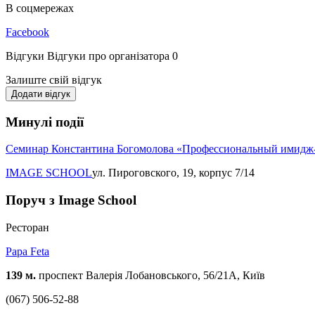
В соцмережах
Facebook
Відгуки
Відгуки про організатора
0
Залиште свій відгук
Додати відгук
Минулі події
Семинар Константина Богомолова «Профессиональный имидж
IMAGE SCHOOL
ул. Пироговского, 19, корпус 7/14
Поруч з Image School
Ресторан
Papa Feta
139 м.
проспект Валерія Лобановського, 56/21А, Київ
(067) 506-52-88