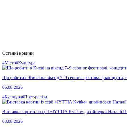
Останні новини
#Місто
#Культура
Що робити в Києві на вікенд 7–9 серпня: фестивалі, концерти, в
06.08.2026
#Культура
#Прес-релізи
Виставка картин із серії «JYTTIA Kvitka» дизайнерки Наталії Г
03.08.2026