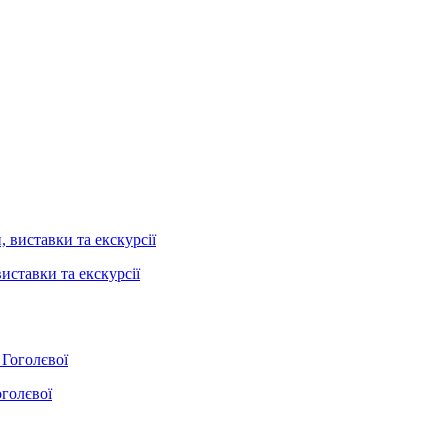
иставки та екскурсії
оголєвої