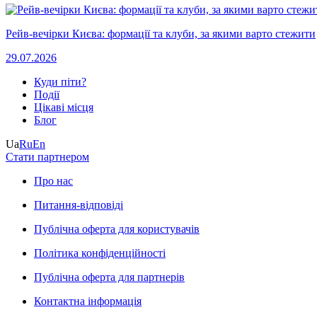
Рейв-вечірки Києва: формації та клуби, за якими варто стежити
29.07.2026
Куди піти?
Події
Цікаві місця
Блог
Ua
Ru
En
Стати партнером
Про нас
Питання-відповіді
Публічна оферта для користувачів
Політика конфіденційності
Публічна оферта для партнерів
Контактна інформація