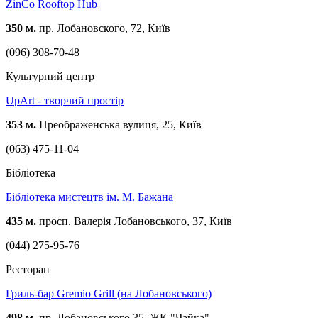
ZinCo Rooftop Hub
350 м.
пр. Лобановского, 72, Київ
(096) 308-70-48
Культурний центр
UpArt - творчий простір
353 м.
Преображенська вулиця, 25, Київ
(063) 475-11-04
Бібліотека
Бібліотека мистецтв ім. М. Бажана
435 м.
просп. Валерія Лобановського, 37, Київ
(044) 275-95-76
Ресторан
Гриль-бар Gremio Grill (на Лобановського)
498 м.
пр. Лобановського 35, ЖК "Чайка"