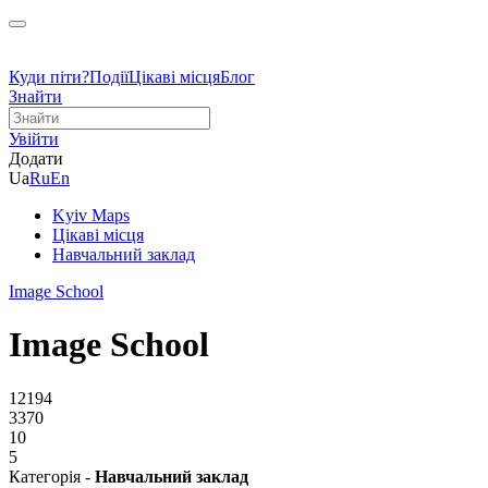
Куди піти?
Події
Цікаві місця
Блог
Знайти
Увійти
Додати
Ua
Ru
En
Kyiv Maps
Цікаві місця
Навчальний заклад
Image School
Image School
12194
3370
10
5
Категорія -
Навчальний заклад