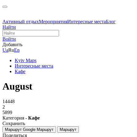
Активный отдых
Мероприятия
Интересные места
Блог
Найти
Войти
Добавить
Ua
Ru
En
Kyiv Maps
Интересные места
Кафе
August
14448
2
5899
Категория -
Кафе
Сохранить
Маршрут Google
Маршрут
Маршрут
Поделиться