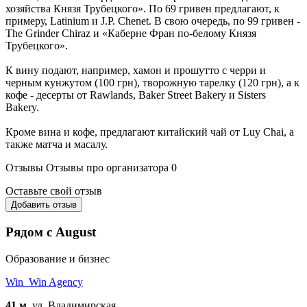
хозяйства Князя Трубецкого». По 69 гривен предлагают, к
примеру, Latinium и J.P. Chenet. В свою очередь, по 99 гривен -
The Grinder Chiraz и «Каберне Фран по-белому Князя
Трубецкого».
К вину подают, например, хамон и прошутто с черри и
черным кунжутом (100 грн), творожную тарелку (120 грн), а к
кофе - десерты от Rawlands, Baker Street Bakery и Sisters
Bakery.
Кроме вина и кофе, предлагают китайский чай от Luy Chai, а
также матча и масалу.
Отзывы
Отзывы про организатора
0
Оставьте свой отзыв
Добавить отзыв
Рядом с August
Образование и бизнес
Win_Win Agency
41 м.
ул. Владимирская