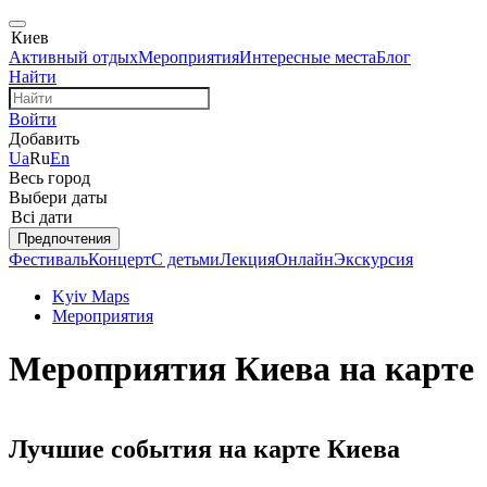
Киев
Активный отдых
Мероприятия
Интересные места
Блог
Найти
Войти
Добавить
Ua
Ru
En
Весь город
Выбери даты
Всі дати
Предпочтения
Фестиваль
Концерт
С детьми
Лекция
Онлайн
Экскурсия
Kyiv Maps
Мероприятия
Мероприятия Киева на карте
Лучшие события на карте Киева