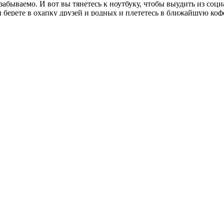
незабываемо. И вот вы тянетесь к ноутбуку, чтобы выудить из соц
 вы берете в охапку друзей и родных и плететесь в ближайшую 
альных заведений с каждым днем становится все больше. Но оста
ольше не скучайте дома по вечерам.