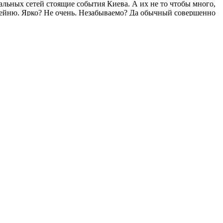
иальных сетей стоящие события Киева. А их не то чтобы много,
кофейню. Ярко? Не очень. Незабываемо? Да обычный совершенно
ется вопрос – где же их искать? Отвечаем: все актуальные