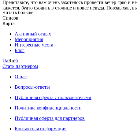
Представьте, что вам очень захотелось провести вечер ярко и 
кажется, будто сходить в столице и вовсе некуда. Повздыхав,
Читать больше
вечер.
Список
Карта
Конечно, столичным ивентам нет числа, а интересных и оригин
мероприятия Киева собраны на Kyiv Maps. Заходите на сайт и б
Активный отдых
Мероприятия
Интересные места
Блог
Ua
Ru
En
Стать партнером
О нас
Вопросы-ответы
Публичная оферта с пользователями
Политика конфиденциальности
Публичная оферта для партнеров
Контактная информация