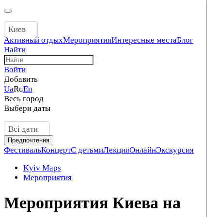
Киев
Активный отдых
Мероприятия
Интересные места
Блог
Найти
Войти
Добавить
Ua
Ru
En
Весь город
Выбери даты
Всі дати
Предпочтения
Фестиваль
Концерт
С детьми
Лекция
Онлайн
Экскурсия
Kyiv Maps
Мероприятия
Мероприятия Киева на