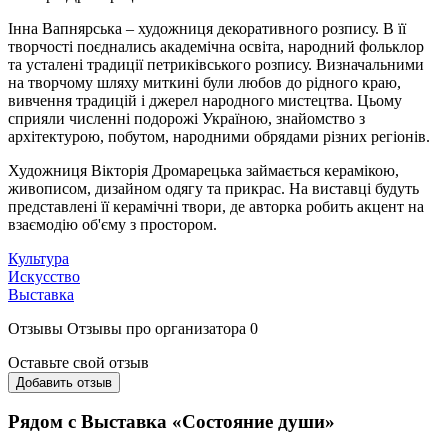
Інна Вапнярська – художниця декоративного розпису. В її
творчості поєднались академічна освіта, народний фольклор
та усталені традиції петриківського розпису. Визначальними
на творчому шляху миткині були любов до рідного краю,
вивчення традицій і джерел народного мистецтва. Цьому
сприяли численні подорожі Україною, знайомство з
архітектурою, побутом, народними обрядами різних регіонів.
Художниця Вікторія Дромарецька займається керамікою,
живописом, дизайном одягу та прикрас. На виставці будуть
представлені її керамічні твори, де авторка робить акцент на
взаємодію об'єму з простором.
Культура
Искусство
Выставка
Отзывы
Отзывы про организатора
0
Оставьте свой отзыв
Добавить отзыв
Рядом с Выставка «Состояние души»