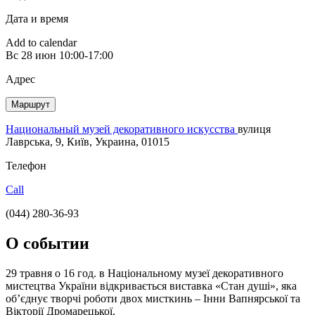
Дата и время
Add to calendar
Вс
28 июн
10:00-17:00
Адрес
Маршрут
Национальный музей декоративного искусства
вулиця
Лаврська, 9, Київ, Украина, 01015
Телефон
Call
(044) 280-36-93
О событии
29 травня о 16 год. в Національному музеї декоративного
мистецтва України відкривається виставка «Стан душі», яка
об’єднує творчі роботи двох мисткинь – Інни Вапнярської та
Вікторії Дромарецької.