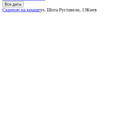
Все даты
Скрипач на крыше
ул. Шота Руставели, 13
Киев