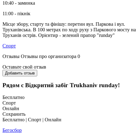
10:40 - заминка
11:00 - пікнік
Місце збору, старту та фінішу: перетин вул. Паркова і вул.
Труханівська. В 100 метрах по ходу руху з Паркового мосту на
Труханів острів. Орієнтир - зелений прапор "runday"
Спорт
Отзывы
Отзывы про организатора
0
Оставьте свой отзыв
Добавить отзыв
Рядом с Відкритий забіг Trukhaniv runday!
Бесплатно
Спорт
Онлайн
Сохранить
Бесплатно | Спорт | Онлайн
Бегосбор