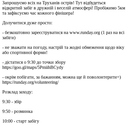
Запрошуємо всіх на Труханів острів! Тут відбудеться
відкритий забіг в дружній і веселій атмосфері! Пробіжимо 5км
та зафіксуємо час кожного фінішера!
Долучитися дуже просто:
- безкоштовно зареєструватися на www.runday.org (1 раз на всі
забіги)
- не зважати на погоду, настрій та жодні обмеження щодо віку
або спортивної форми!
- дістатися о 9:30 до точки збору
https://goo.gl/maps/5PmiihBCydy
- окрім побігати, за бажанням, можна ще й поволонтерити=)
https://runday.org/volunteering/
Розклад заходу:
9:30 - збір
9:50 - розминка
10:00 - старт забігу