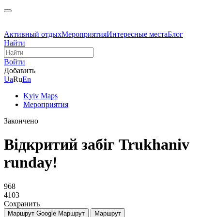
Активный отдых
Мероприятия
Интересные места
Блог
Найти
Войти
Добавить
Ua
Ru
En
Kyiv Maps
Мероприятия
Закончено
Відкритий забіг Trukhaniv
runday!
968
4103
Сохранить
Маршрут Google
Маршрут
Маршрут