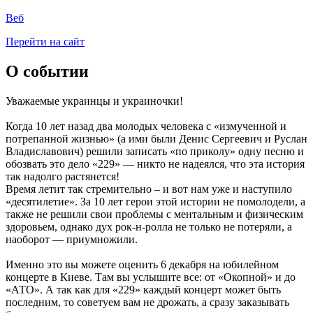
Веб
Перейти на сайт
О событии
Уважаемые украинцы и украиночки!
Когда 10 лет назад два молодых человека с «измученной и
потрепанной жизнью» (а ими были Денис Сергеевич и Руслан
Владиславович) решили записать «по приколу» одну песню и
обозвать это дело «229» — никто не надеялся, что эта история
так надолго растянется!
Время летит так стремительно – и вот нам уже и наступило
«десятилетие». За 10 лет герои этой истории не помолодели, а
также не решили свои проблемы с ментальным и физическим
здоровьем, однако дух рок-н-ролла не только не потеряли, а
наоборот — приумножили.
Именно это вы можете оценить 6 декабря на юбилейном
концерте в Киеве. Там вы услышите все: от «Окопной» и до
«АТО». А так как для «229» каждый концерт может быть
последним, то советуем вам не дрожать, а сразу заказывать