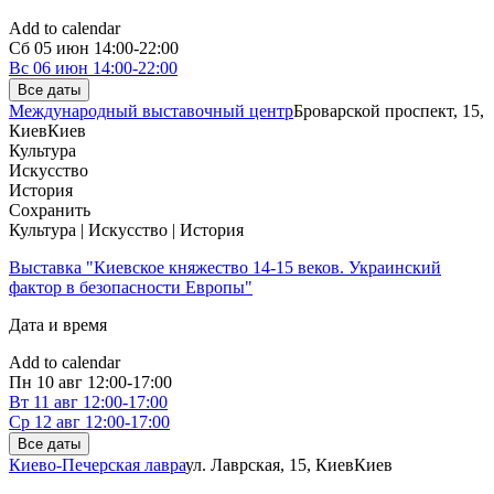
Add to calendar
Сб
05 июн
14:00-22:00
Вс
06 июн
14:00-22:00
Все даты
Международный выставочный центр
Броварской проспект, 15,
Киев
Киев
Культура
Искусство
История
Сохранить
Культура | Искусство | История
Выставка "Киевское княжество 14-15 веков. Украинский
фактор в безопасности Европы"
Дата и время
Add to calendar
Пн
10 авг
12:00-17:00
Вт
11 авг
12:00-17:00
Ср
12 авг
12:00-17:00
Все даты
Киево-Печерская лавра
ул. Лаврская, 15, Киев
Киев