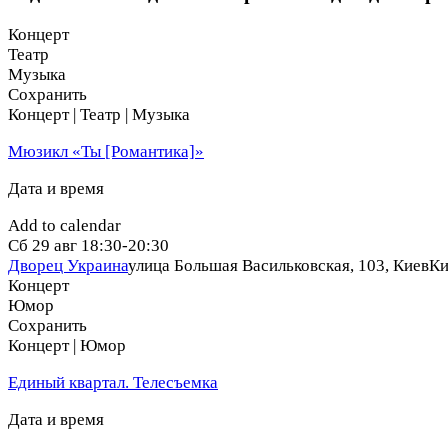
неможливо втекти... Але що, якщо це — твій останній шанс
Концерт
Театр
Музыка
Сохранить
Концерт | Театр | Музыка
Мюзикл «Ты [Романтика]»
Дата и время
Add to calendar
Сб
29 авг
18:30-20:30
Дворец Украина
улица Большая Васильковская, 103, Киев
Ки
Концерт
Юмор
Сохранить
Концерт | Юмор
Единый квартал. Телесъемка
Дата и время