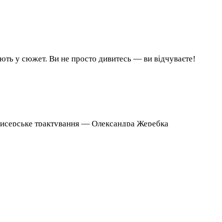
ють у сюжет. Ви не просто дивитесь — ви відчуваєте!
ежисерське трактування — Олександра Жеребка
 від Солохи (ресторан «Мамина хустка»).
равди. І про момент, коли від відповідальності вже