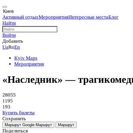
Киев
Активный отдых
Мероприятия
Интересные места
Блог
Найти
Войти
Добавить
Ua
Ru
En
Kyiv Maps
Мероприятия
«Наследник» — трагикомед
28055
1195
193
Купить билеты
Сохранить
Маршрут Google
Маршрут
Маршрут
Поделиться