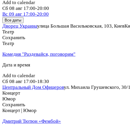
Add to calendar
Сб
08 авг
17:00-20:00
Вс
09 авг
17:00-20:00
Все даты
Дворец Украина
улица Большая Васильковская, 103, Киев
Ки
Театр
Сохранить
Театр
Комедия "Раздевайся, поговорим"
Дата и время
Add to calendar
Сб
08 авг
17:00-18:30
Центральный Дом Офицеров
ул. Михаила Грушевского, 30/1
Концерт
Юмор
Сохранить
Концерт | Юмор
Дмитрий Тютюн «Фембой»