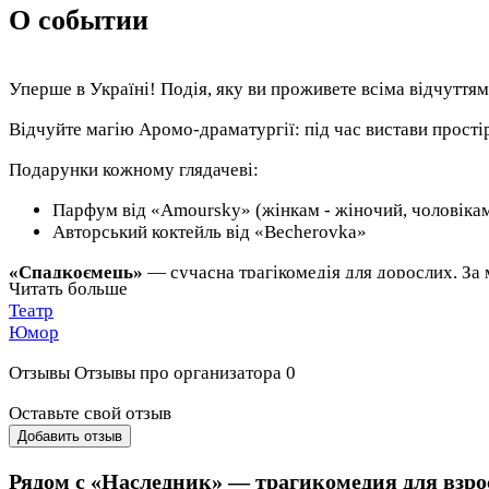
О событии
Уперше в Україні! Подія, яку ви проживете всіма відчуттям
Відчуйте магію Аромо-драматургії: під час вистави прост
Подарунки кожному глядачеві:
Парфум від «Amoursky» (жінкам - жіночий, чоловікам 
Авторський коктейль від «Becherovka»
«Спадкоємець»
— сучасна трагікомедія для дорослих. З
Читать больше
Театр
Вистава починається ще у фойє!
Юмор
Чекаємо на вас із 17:00
:
пориньте в атмосферу заздалегідь
Отзывы
Отзывы про организатора
0
Про виставу
Оставьте свой отзыв
Що, якщо одного дня у твої двері постукає людина, яка змі
Добавить отзыв
Це історія про помилку, за яку доводиться платити навіть че
Рядом с «Наследник» — трагикомедия для взр