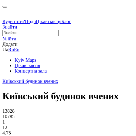
Куди піти?
Події
Цікаві місця
Блог
Знайти
Увійти
Додати
Ua
Ru
En
Kyiv Maps
Цікаві місця
Концертна зала
Київський будинок вчених
Київський будинок вчених
13828
10785
1
12
4.75