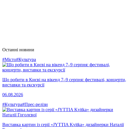
Останні новини
#Місто
#Культура
Що робити в Києві на вікенд 7–9 серпня: фестивалі, концерти,
виставки та екскурсії
06.08.2026
#Культура
#Прес-релізи
Виставка картин із серії «JYTTIA Kvitka» дизайнерки Наталії