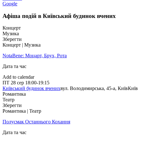
Google
Афіша подій в Київський будинок вчених
Концерт
Музика
Зберегти
Концерт | Музика
NotaBene: Моцарт, Брух, Рота
Дата та час
Add to calendar
ПТ
28 сер
18:00-19:15
Київський будинок вчених
вул. Володимирська, 45-а, Київ
Київ
Романтика
Театр
Зберегти
Романтика | Театр
Полусмак Останнього Кохання
Дата та час