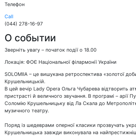
Телефон
Call
(044) 278-16-97
О событии
Зверніть увагу – початок події о 18.00
Локація: ФОЄ Національної філармонії України
SOLOMIIA – це вишукана ретроспектива «золотої доби
Крушельницькій.
В цей вечір Lady Opera Ольга Чубарева відтворить а
пристрасті й величного звучання. В програмі – арії П
Соломію Крушельницьку від Ла Скала до Метрополітен
музичного театру.
Поряд із шедеврами оперної класики прозвучать україн
Крушельницька завжди виконувала на найпрестижніш