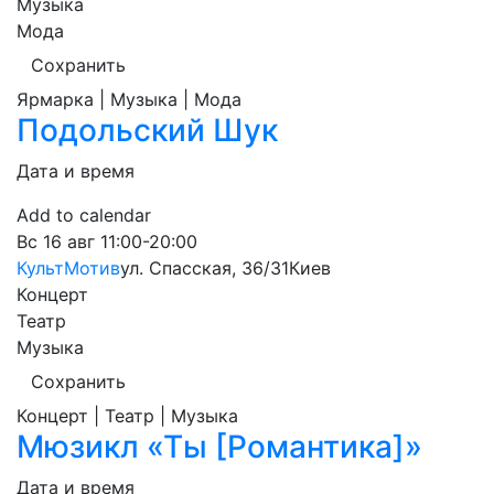
Музыка
Мода
Сохранить
Ярмарка | Музыка | Мода
Подольский Шук
Дата и время
Add to calendar
Вс
16 авг
11:00-20:00
КультМотив
ул. Спасская, 36/31
Киев
Концерт
Театр
Музыка
Сохранить
Концерт | Театр | Музыка
Мюзикл «Ты [Романтика]»
Дата и время