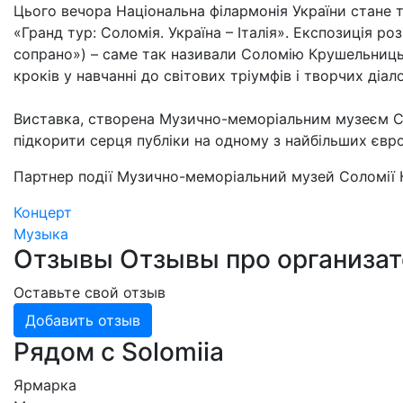
Цього вечора Національна філармонія України стане
«Гранд тур: Соломія. Україна – Італія». Експозиція р
сопрано») – саме так називали Соломію Крушельницьк
кроків у навчанні до світових тріумфів і творчих діал
Виставка, створена Музично-меморіальним музеєм Со
підкорити серця публіки на одному з найбільших європ
Партнер події Музично-меморіальний музей Соломії 
Концерт
Музыка
Отзывы
Отзывы про организа
Оставьте свой отзыв
Добавить отзыв
Рядом с Solomiia
Ярмарка