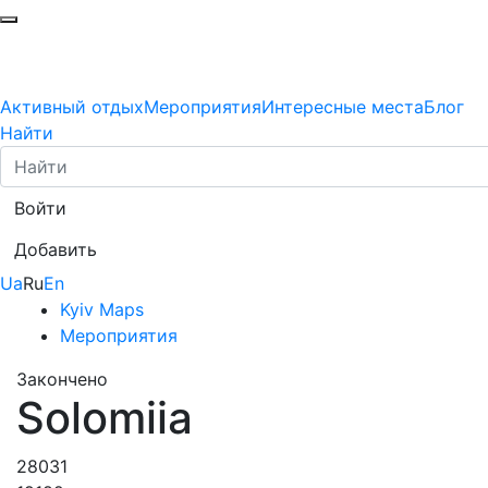
Активный отдых
Мероприятия
Интересные места
Блог
Найти
Войти
Добавить
Ua
Ru
En
Kyiv Maps
Мероприятия
Закончено
Solomiia
28031