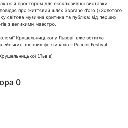
 також й простором для ексклюзивної виставки
озповідає про життєвий шлях Soprano d’oro («Золотого
у світова музична критика та публіка: від перших
огів з великими маестро.
ломії Крушельницької у Львові, вже встигла
ейських оперних фестивалів – Puccini Festival.
Крушельницької (Львів)
тора
0