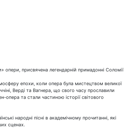
» опери, присвячена легендарній примадонні Соломії
тмосферу епохи, коли опера була мистецтвом великої
уччіні, Верді та Вагнера, що свого часу прославили
-опера та стали частиною історії світового
ські народні пісні в академічному прочитанні, які
их сценах.