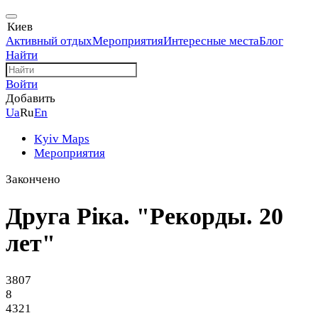
Киев
Активный отдых
Мероприятия
Интересные места
Блог
Найти
Войти
Добавить
Ua
Ru
En
Kyiv Maps
Мероприятия
Закончено
Друга Ріка. "Рекорды. 20
лет"
3807
8
4321