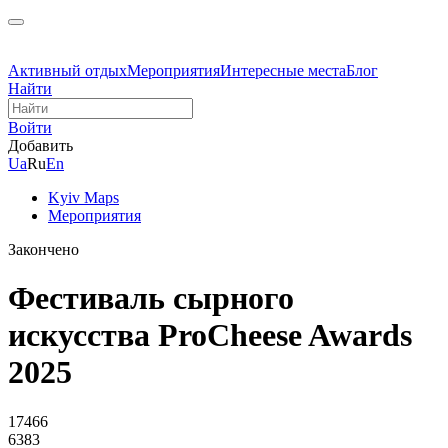
Активный отдых
Мероприятия
Интересные места
Блог
Найти
Войти
Добавить
Ua
Ru
En
Kyiv Maps
Мероприятия
Закончено
Фестиваль сырного
искусства ProCheese Awards
2025
17466
6383