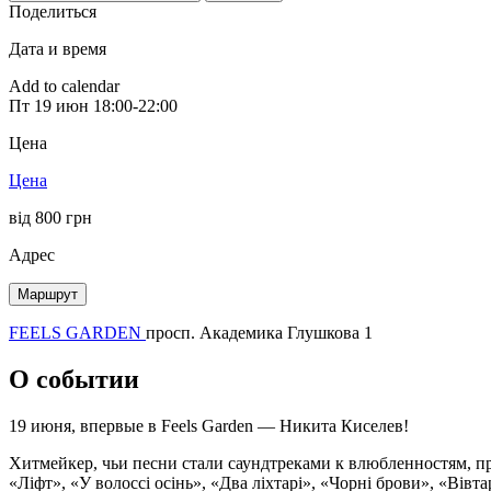
Поделиться
Дата и время
Add to calendar
Пт
19 июн
18:00-22:00
Цена
Цена
від 800 грн
Адрес
Маршрут
FEELS GARDEN
просп. Академика Глушкова 1
О событии
19 июня, впервые в Feels Garden — Никита Киселев!
Хитмейкер, чьи песни стали саундтреками к влюбленностям, 
«Ліфт», «У волоссі осінь», «Два ліхтарі», «Чорні брови», «Вівт