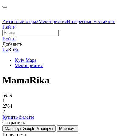
Активный отдых
Мероприятия
Интересные места
Блог
Найти
Войти
Добавить
Ua
Ru
En
Kyiv Maps
Мероприятия
MamaRika
5939
1
2764
2
Купить билеты
Сохранить
Маршрут Google
Маршрут
Маршрут
Поделиться