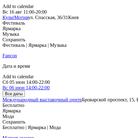
Add to calendar
Вс
16 авг
11:00-20:00
КультМотив
ул. Спасская, 36/31
Киев
Фестиваль
Ярмарка
Музыка
Сохранить
Фестиваль | Ярмарка | Музыка
Fancon
Дата и время
Add to calendar
Сб
05 июн
14:00-22:00
Вс
06 июн
14:00-22:00
Все даты
Международный выставочный центр
Броварской проспект, 15,
Бесплатно
Ярмарка
Мода
Сохранить
Бесплатно | Ярмарка | Мода
Маркет скидок