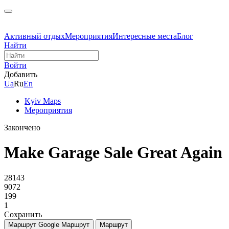
Активный отдых
Мероприятия
Интересные места
Блог
Найти
Войти
Добавить
Ua
Ru
En
Kyiv Maps
Мероприятия
Закончено
Make Garage Sale Great Again
28143
9072
199
1
Сохранить
Маршрут Google
Маршрут
Маршрут