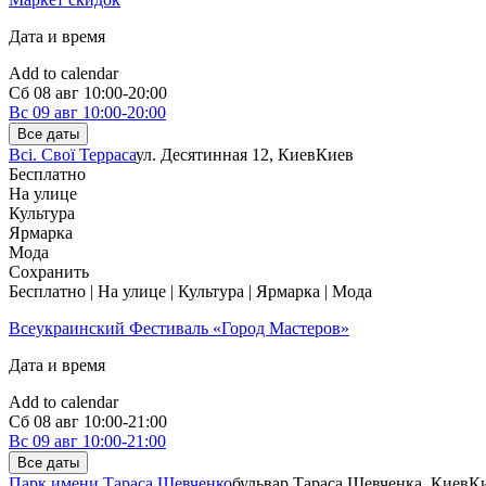
Дата и время
Add to calendar
Сб
08 авг
10:00-20:00
Вс
09 авг
10:00-20:00
Все даты
Всі. Свої Терраса
ул. Десятинная 12, Киев
Киев
Бесплатно
На улице
Культура
Ярмарка
Мода
Сохранить
Бесплатно | На улице | Культура | Ярмарка | Мода
Всеукраинский Фестиваль «Город Мастеров»
Дата и время
Add to calendar
Сб
08 авг
10:00-21:00
Вс
09 авг
10:00-21:00
Все даты
Парк имени Тараса Шевченко
бульвар Тараса Шевченка, Киев
К