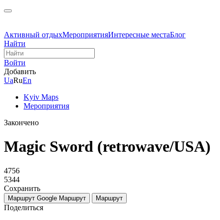
Активный отдых
Мероприятия
Интересные места
Блог
Найти
Войти
Добавить
Ua
Ru
En
Kyiv Maps
Мероприятия
Закончено
Magic Sword (retrowave/USA)
4756
5344
Сохранить
Маршрут Google
Маршрут
Маршрут
Поделиться