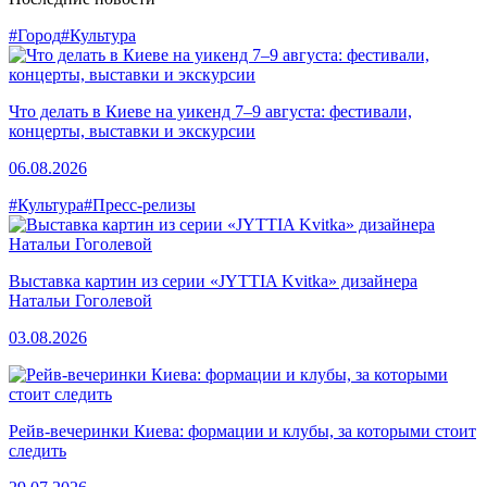
#Город
#Культура
Что делать в Киеве на уикенд 7–9 августа: фестивали,
концерты, выставки и экскурсии
06.08.2026
#Культура
#Пресс-релизы
Выставка картин из серии «JYTTIA Kvitka» дизайнера
Натальи Гоголевой
03.08.2026
Рейв-вечеринки Киева: формации и клубы, за которыми стоит
следить