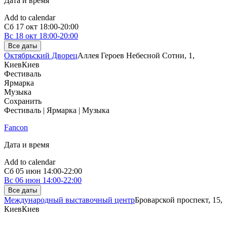
Дата и время
Add to calendar
Сб
17 окт
18:00-20:00
Вс
18 окт
18:00-20:00
Все даты
Октябрьский Дворец
Аллея Героев Небесной Сотни, 1,
Киев
Киев
Фестиваль
Ярмарка
Музыка
Сохранить
Фестиваль | Ярмарка | Музыка
Fancon
Дата и время
Add to calendar
Сб
05 июн
14:00-22:00
Вс
06 июн
14:00-22:00
Все даты
Международный выставочный центр
Броварской проспект, 15,
Киев
Киев