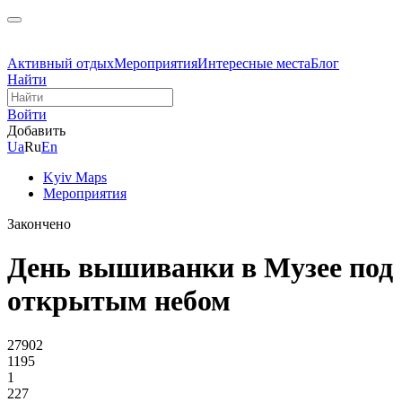
Активный отдых
Мероприятия
Интересные места
Блог
Найти
Войти
Добавить
Ua
Ru
En
Kyiv Maps
Мероприятия
Закончено
День вышиванки в Музее под
открытым небом
27902
1195
1
227