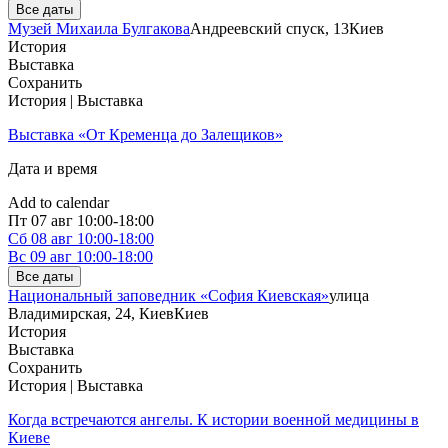
Все даты
Музей Михаила Булгакова
Андреевский спуск, 13
Киев
История
Выставка
Сохранить
История | Выставка
Выставка «От Кременца до Залещиков»
Дата и время
Add to calendar
Пт
07 авг
10:00-18:00
Сб
08 авг
10:00-18:00
Вс
09 авг
10:00-18:00
Все даты
Национальный заповедник «София Киевская»
улица
Владимирская, 24, Киев
Киев
История
Выставка
Сохранить
История | Выставка
Когда встречаются ангелы. К истории военной медицины в
Киеве