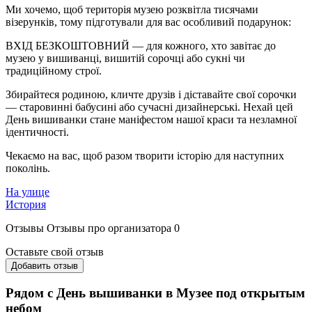
Ми хочемо, щоб територія музею розквітла тисячами
візерунків, тому підготували для вас особливий подарунок:
ВХІД БЕЗКОШТОВНИЙ — для кожного, хто завітає до
музею у вишиванці, вишитій сорочці або сукні чи
традиційному строї.
Збирайтеся родиною, кличте друзів і діставайте свої сорочки
— старовинні бабусині або сучасні дизайнерські. Нехай цей
День вишиванки стане маніфестом нашої краси та незламної
ідентичності.
Чекаємо на вас, щоб разом творити історію для наступних
поколінь.
На улице
История
Отзывы
Отзывы про организатора
0
Оставьте свой отзыв
Добавить отзыв
Рядом с День вышиванки в Музее под открытым
небом