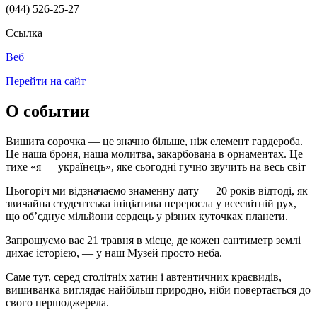
(044) 526-25-27
Ссылка
Веб
Перейти на сайт
О событии
Вишита сорочка — це значно більше, ніж елемент гардероба.
Це наша броня, наша молитва, закарбована в орнаментах. Це
тихе «я — українець», яке сьогодні гучно звучить на весь світ
Цьогоріч ми відзначаємо знаменну дату — 20 років відтоді, як
звичайна студентська ініціатива переросла у всесвітній рух,
що об’єднує мільйони сердець у різних куточках планети.
Запрошуємо вас 21 травня в місце, де кожен сантиметр землі
дихає історією, — у наш Музей просто неба.
Саме тут, серед столітніх хатин і автентичних краєвидів,
вишиванка виглядає найбільш природно, ніби повертається до
свого першоджерела.