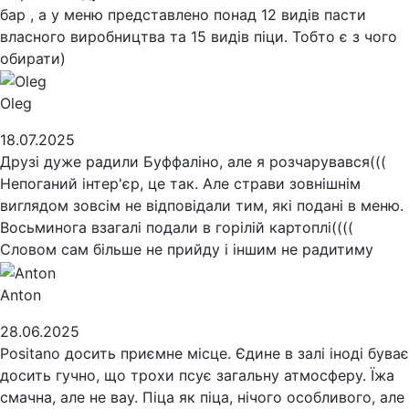
бар , а у меню представлено понад 12 видів пасти
власного виробництва та 15 видів піци. Тобто є з чого
обирати)
Oleg
18.07.2025
Друзі дуже радили Буффаліно, але я розчарувався(((
Непоганий інтер'єр, це так. Але страви зовнішнім
виглядом зовсім не відповідали тим, які подані в меню.
Восьминога взагалі подали в горілій картоплі((((
Словом сам більше не прийду і іншим не радитиму
Anton
28.06.2025
Positano досить приємне місце. Єдине в залі іноді буває
досить гучно, що трохи псує загальну атмосферу. Їжа
смачна, але не вау. Піца як піца, нічого особливого, але