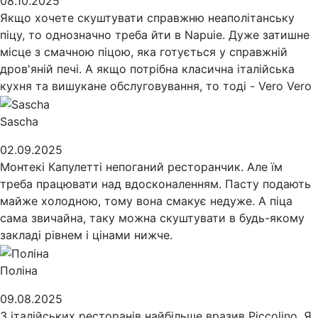
08.10.2025
Якщо хочете скуштувати справжню неаполітанську
піцу, то однозначно треба йти в Napuie. Дуже затишне
місце з смачною піцою, яка готується у справжній
дров'яній печі. А якщо потрібна класична італійська
кухня та вишукане обслуговування, то тоді - Vero Vero
Sascha
02.09.2025
Монтекі Капулетті непоганий ресторанчик. Але їм
треба працювати над вдосконаленням. Пасту подають
майже холодною, тому вона смакує недуже. А піца
сама звичайна, таку можна скуштувати в будь-якому
закладі рівнем і цінами нижче.
Поліна
09.08.2025
З італійських ресторанів найбільше вразив Piccolino. Я