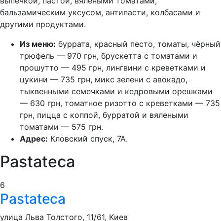
выпечкой, пастой, вялеными томатами,
бальзамическим уксусом, антипасти, колбасами и
другими продуктами.
Из меню:
буррата, красный песто, томаты, чёрный
трюфель — 970 грн, брускетта с томатами и
прошутто — 495 грн, лингвини с креветками и
цукини — 735 грн, микс зелени с авокадо,
тыквенными семечками и кедровыми орешками
— 630 грн, томатное ризотто с креветками — 735
грн, пицца с коппой, бурратой и вялеными
томатами — 575 грн.
Адрес:
Кловский спуск, 7А.
Pastateca
6
Pastateca
улица Льва Толстого, 11/61, Киев