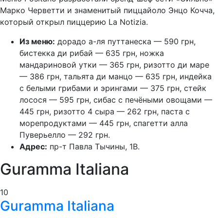
Марко Черветти и знаменитый пиццайоло Энцо Кочча,
который открыл пиццерию La Notizia.
Из меню:
дорадо а-ля путтанеска — 590 грн,
бистекка ди рибай — 635 грн, ножка
мандариновой утки — 365 грн, ризотто ди маре
— 386 грн, тальята ди манцо — 635 грн, индейка
с белыми грибами и эрингами — 375 грн, стейк
лосося — 595 грн, сибас с печёными овощами —
445 грн, ризотто 4 сыра — 262 грн, паста с
морепродуктами — 445 грн, спагетти алла
Пуверьелло — 292 грн.
Адрес:
пр-т Павла Тычины, 1В.
Guramma Italiana
10
Guramma Italiana