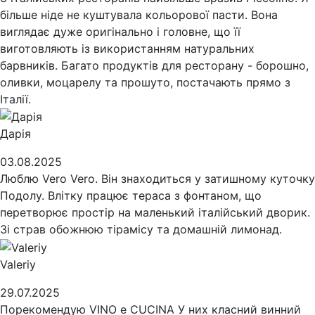
більше ніде не куштувала кольорової пасти. Вона
виглядає дуже оригінально і головне, що її
виготовляють із використанням натуральних
барвників. Багато продуктів для ресторану - борошно,
оливки, моцарелу та прошуто, постачають прямо з
Італії.
Дарія
03.08.2025
Люблю Vero Vero. Він знаходиться у затишному куточку
Подолу. Влітку працює тераса з фонтаном, що
перетворює простір на маленький італійський дворик.
Зі страв обожнюю тірамісу та домашній лимонад.
Valeriy
29.07.2025
Порекомендую VINO e CUCINA У них класний винний