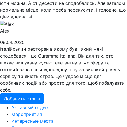
їсти можна, А от десерти не сподобались. Але загалом
нормальне місце, коли треба перекусити. І головне, що
ціни адекватні
Alex
09.04.2025
Італійський ресторан в якому був і який мені
сподобався - це Guramma Italiana. Він для тих, хто
шукає вишукану кухню, елегантну атмосферу та
готовий заплатити відповідну ціну за високий рівень
сервісу та якість страв. Це чудове місце для
особливих подій або просто для того, щоб побалувати
себе.
Добавить отзыв
Активный отдых
Мероприятия
Интересные места