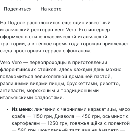
Поделиться
На карте
На Подоле расположился ещё один известный
итальянский ресторан Vero Vero. Его интерьер
оформлен в стиле классической итальянской
траттории, а в тёплое время года горожан привлекает
сюда просторная терраса с фонтаном.
Vero Vero — первопроходцы в приготовлении
флорентийских стейков, здесь каждый день можно
полакомиться великолепной домашней пастой,
различными видами пиццы, брускеттами, ризотто,
антипасти, мороженым и традиционными
итальянскими сладостями.
Из меню
: лингвини с чернилами каракатицы, мясо
краба — 1150 грн, Диавола — 450 грн, осьминог с
картофелем — 1250 грн, говяжья щёка с полентой
— 590 грн, шоколадный тарт, вишня Амарето —