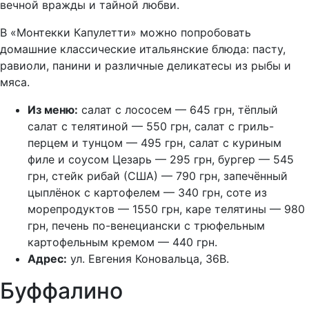
вечной вражды и тайной любви.
В «Монтекки Капулетти» можно попробовать
домашние классические итальянские блюда: пасту,
равиоли, панини и различные деликатесы из рыбы и
мяса.
Из меню:
салат с лососем — 645 грн, тёплый
салат с телятиной — 550 грн, салат с гриль-
перцем и тунцом — 495 грн, салат с куриным
филе и соусом Цезарь — 295 грн, бургер — 545
грн, стейк рибай (США) — 790 грн, запечённый
цыплёнок с картофелем — 340 грн, соте из
морепродуктов — 1550 грн, каре телятины — 980
грн, печень по-венециански с трюфельным
картофельным кремом — 440 грн.
Адрес:
ул. Евгения Коновальца, 36В.
Буффалино