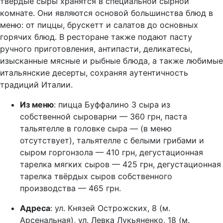
твёрдые сыры хранятся в специальной сырной
комнате. Они являются основой большинства блюд в
меню: от пиццы, брускетт и салатов до основных
горячих блюд. В ресторане также подают пасту
ручного приготовления, антипасти, деликатесы,
изысканные мясные и рыбные блюда, а также любимые
итальянские десерты, сохраняя аутентичность
традиций Италии.
Из меню
: пицца Буффалино 3 сыра из
собственной сыроварни — 360 грн, паста
тальятелле в головке сыра — (в меню
отсутствует), тальятелле с белыми грибами и
сыром горгонзола — 410 грн, дегустационная
тарелка мягких сыров — 425 грн, дегустационная
тарелка твёрдых сыров собственного
производства — 465 грн.
Адреса
: ул. Князей Острожских, 8 (м.
Арсенальная), ул. Левка Лукьяненко, 18 (м.