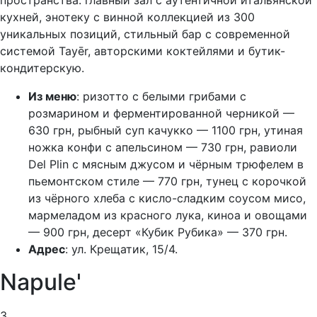
пространства: главный зал с аутентичной итальянской
кухней, энотеку с винной коллекцией из 300
уникальных позиций, стильный бар с современной
системой Tayēr, авторскими коктейлями и бутик-
кондитерскую.
Из меню
: ризотто с белыми грибами с
розмарином и ферментированной черникой —
630 грн, рыбный суп качукко — 1100 грн, утиная
ножка конфи с апельсином — 730 грн, равиоли
Del Plin с мясным джусом и чёрным трюфелем в
пьемонтском стиле — 770 грн, тунец с корочкой
из чёрного хлеба с кисло-сладким соусом мисо,
мармеладом из красного лука, киноа и овощами
— 900 грн, десерт «Кубик Рубика» — 370 грн.
Адрес
: ул. Крещатик, 15/4.
Napule'
3