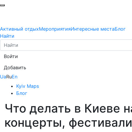
Активный отдых
Мероприятия
Интересные места
Блог
Найти
Войти
Добавить
Ua
Ru
En
Kyiv Maps
Блог
Что делать в Киеве н
концерты, фестивали