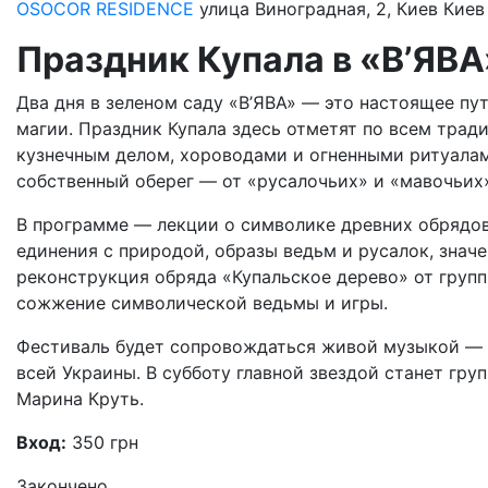
OSOCOR RESIDENCE
улица Виноградная, 2, Киев
Киев
Праздник Купала в «В’ЯВА
Два дня в зеленом саду «В’ЯВА» — это настоящее пу
магии. Праздник Купала здесь отметят по всем тради
кузнечным делом, хороводами и огненными ритуалам
собственный оберег — от «русалочьих» и «мавочьих»
В программе — лекции о символике древних обрядов,
единения с природой, образы ведьм и русалок, знач
реконструкция обряда «Купальское дерево» от групп
сожжение символической ведьмы и игры.
Фестиваль будет сопровождаться живой музыкой — н
всей Украины. В субботу главной звездой станет гру
Марина Круть.
Вход:
350 грн
Закончено