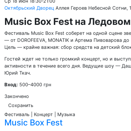
Ср
18 июн
18:30-21:00
Октябрьский Дворец
Аллея Героев Небесной Сотни, 1
Music Box Fest на Ледово
Фестиваль Music Box Fest соберет на одной сцене зв
— от DOROFEEVA, MONATIK и Артема Пивоварова до
Цель — крайне важная: сбор средств на детский бло
Гостей ждет не только громкий концерт, но и высту
активности в течение всего дня. Ведущие шоу — Да
Юрий Ткач.
Вход:
500–4000 грн
Закончено
Сохранить
Фестиваль | Концерт | Музыка
Music Box Fest