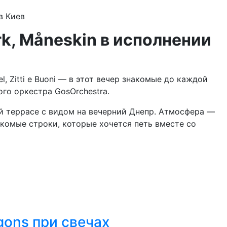
в
Киев
ark, Måneskin в исполнении
del, Zitti e Buoni — в этот вечер знакомые до каждой
го оркестра GosOrchestra.
й террасе с видом на вечерний Днепр. Атмосфера —
накомые строки, которые хочется петь вместе со
gons при свечах