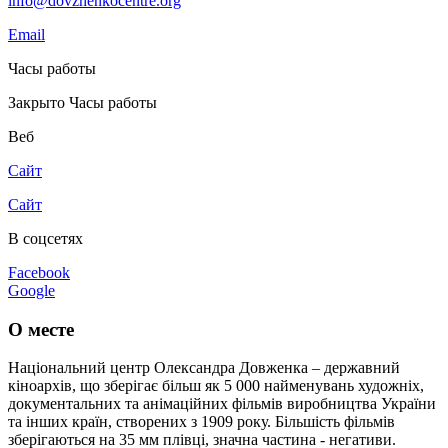
info@dovzhenkocentre.org
Email
Часы работы
Закрыто
Часы работы
Веб
Сайт
Сайт
В соцсетях
Facebook
Google
О месте
Національний центр Олександра Довженка – державний
кіноархів, що зберігає більш як 5 000 найменувань художніх,
документальних та анімаційних фільмів виробництва України
та інших країн, створених з 1909 року. Більшість фільмів
зберігаються на 35 мм плівці, значна частина - негативи.