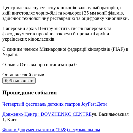
Центр має власну сучасну кінокопіювальну лабораторію, в
якій виготовляє чорно-білі та кольорові 35 мм копії фільмів,
здійснює технологічну реставрацію та оцифровку кіноплівки.
Паперовий архів Центру містить тисячі паперових та
фотодокументів про кіно, зокрема й приватні архіви
українських кінокласиків.
Є єдиним членом Міжнародної федерації кіноархівів (FIAF) в
Україні.
Отзывы
Отзывы про организатора
0
Оставьте свой отзыв
Добавить отзыв
Прошедшие события
Четвертый фестиваль детских театров JoyFest.Дети
Довженко-Центр : DOVZHENKO CENTRE
ул. Васильковская
1, Киев
Фильм Документы эпохи (1928) в музыкальном