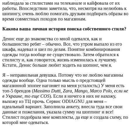
наблюдала за стилистами на телеканале и кайфовала от их
работы. Впоследствии заметила, что, несмотря на нелюбовь к
шопингу, очень люблю помогать друзьям подбирать образы во
время совместных походов по магазинам.
Какова ваша личная история поиска собственного стиля?
Денис еще до знакомства со мной одевался, как и
большинство ребят – обычно. Все, что утром выпало из его
шкафа, надевал и шел по делам. Понятие комбинирования
одежды тогда вообще не существовало. Затем обратился к
стилисту и, как говорится, жизнь изменилась к лучшему.
Кстати, Денис больше любит ходить на шопинг, чем я.
Я – неправильная девушка. Потому что не люблю магазины
одежды вообще. Одна только мысль о предстоящей
магазинной эпопее нагоняет на меня усталость;) У меня есть
топ-5 брендов (
Massimo Dutti, Zara, Mango, Marco Polo, если не
в Украине, то еще COS
). Если я ничего в них не нахожу,
выхожу из ТЦ прочь. Сервис ODIAGNU для меня –
идеальный вариант. Заполнила анкету, внесла туда все свои
данные и пожелания, указала сумму на шоппинг и все!
Стилист подобрала мне комплекты, да еще и создала схему, по
которой мне одеваться.