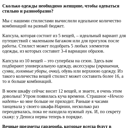
Сколько одежды необходимо женщине, чтобы одеваться
стильно и разнообразно?
Мы с нашими стилистами вычислили идеальное количество
комбинаций на разный бюджет.
Капсула, которая состоит из 5 вещей, – идеальный вариант для
путешествий с маленьким багажом или для прогулок после
работы. Стилист может подобрать 5 любых элементов
одежды, из которых составит 3-4 вариации образов.
Капсула из 10 вещей – это супербаза на сезон. Здесь вам
подбирают универсальную одежду, аксессуары (
украшения,
сумки, головные уборы, очки
), обувь или верхнюю одежду. Из
такого количества вещей стилист может составить более 16, а
то и больше комбинаций.
В моем шкафу сейчас висит 12 вещей, и знаете, я очень этим
довольна! Утром появилась куча времени. Страшное «
Нечего
надеть
» ко мне больше не приходит. Раньше я часами
танцевала у своего шкафа-Нарнии, несколько раз
переодевалась, пока не находила нужный лук. И, по секрету
скажу: у Дениса нервы теперь в порядке.
Вечные предметы гардероба, которые всегда будут в