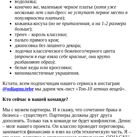
водолазка;
конечно же, маленькое черное платье (
хотя уже
несколько лет слип-дресс не уступает первое место в
популярности платьев
);
кожанка-косуха (
но не приталенная, а на 1-2 размера
больше
);
тренч – король классики;
пальто прямого кроя;
джинсовка без лишнего декора;
лодочки классического бежевого/черного цвета
(
впрочем я еще взяла себе красные, они круто
разбавляют образ)
;
белые кеды или кроссовки;
минималистичные украшения.
Кстати, всем подписчицам нашего сервиса в инстаграм
@odiagnu.tebe
мы дарим чек-лист «
Топ-10 летних вещей
».
Кто сейчас в вашей команде?
Мы с мужем партнеры. И я скажу, что сочетание брака и
бизнеса – существует. Партнеры должны друг друга
дополнять. Только так в команде не будет конфликтов. Денис
– мозг нашего проекта. Он классно проводит переговоры,
занимается финансами и взял на себя техническую часть. Я –