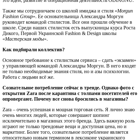
это идеи, развитие и операционная деятельность ODIAGNU.
Также мы сотрудничаем со школой имиджа и стиля «
Morgun
Fashion Group
». Ее основательница Александра Моргун
руководит командой стилистов. Все они прошли обучение в
школе. Среди наших стилисток есть выпускницы курса Роста
Дикого, Первой Украинской Fashion & Design школы
«
Мастерская моды
».
Как подбирали коллектив?
Основное требование к стилисткам сервиса – сдать «экзамен»
у управляющей командой Александры Моргун. В него входят
не только необходимые знания стиля, но и азы психологии.
Работа с людьми всё же.
Сознательное потребление сейчас в тренде. Однако фото с
открытия Zara после карантина с толпами посетителей его
опровергают. Почему все снова бросились в магазины?
Zara – очень успешная и мощная торговая сеть. Я лично знаю
очень многих людей, которые совершают шопинг
исключительно в магазинах этого бренда. Здесь важную роль
играют не только трендовые вещи и доступная цена, но и
маркетинг. Более того, сознательное потребление является
относительно новым термином в лексиконе украинского