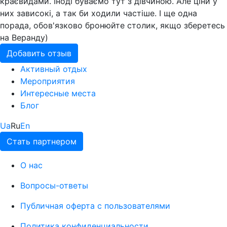
краєвидами. Іноді буваємо тут з дівчиною. Але ціни у
них зависокі, а так би ходили частіше. І ще одна
порада, обов'язково бронюйте столик, якщо зберетесь
на Веранду)
Добавить отзыв
Активный отдых
Мероприятия
Интересные места
Блог
Ua
Ru
En
Стать партнером
О нас
Вопросы-ответы
Публичная оферта с пользователями
Политика конфиденциальности