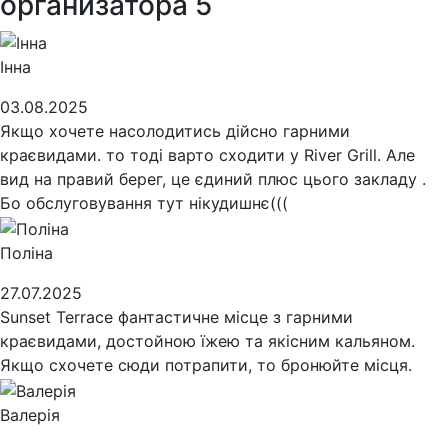
организатора
5
Інна
03.08.2025
Якщо хочете насолодитись дійсно гарними
краєвидами. то тоді варто сходити у River Grill. Але
вид на правий берег, це єдиний плюс цього закладу .
Бо обслуговування тут нікудишнє(((
Поліна
27.07.2025
Sunset Terrace фантастичне місце з гарними
краєвидами, достойною їжею та якісним кальяном.
Якщо схочете сюди потрапити, то бронюйте місця.
Валерія