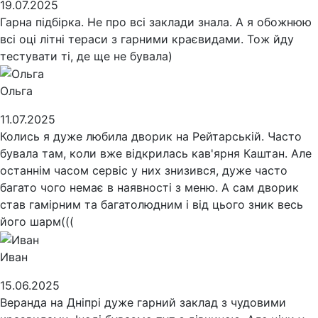
19.07.2025
Гарна підбірка. Не про всі заклади знала. А я обожнюю
всі оці літні тераси з гарними краєвидами. Тож йду
тестувати ті, де ще не бувала)
Ольга
11.07.2025
Колись я дуже любила дворик на Рейтарській. Часто
бувала там, коли вже відкрилась кав'ярня Каштан. Але
останнім часом сервіс у них знизився, дуже часто
багато чого немає в наявності з меню. А сам дворик
став гамірним та багатолюдним і від цього зник весь
його шарм(((
Иван
15.06.2025
Веранда на Дніпрі дуже гарний заклад з чудовими