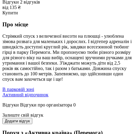
Відгуки
2
відгуків
від 135 ₴
Купити
Про місце
Стрімкий спуск з величезної висоти на плюшці - улюблена
зімова розвага для маленьких і дорослих. І відтепер адреналін і
швидкість доступні круглий рік, завдяки всесезонной тюбинг
гірці в парку Перемоги. Ми пропонуємо тюби різного розміру
для різного віку на ваш вибір, оснащені зручними ручками для
утримання і вашої безпеки. З'їжджати можуть діти від 2,5
років як самостійно, так і разом з батьками. Довжина спуску
становить до 100 метрів. Запевняємо, що здійснивши один
спуск вам захочеться ще і ще!
В парковій зоні
Активний відпочинок
Відгуки
Відгуки про організатора
0
Залиште свій відгук
Додати відгук
Поруч з «Активна країна» (Перемога)