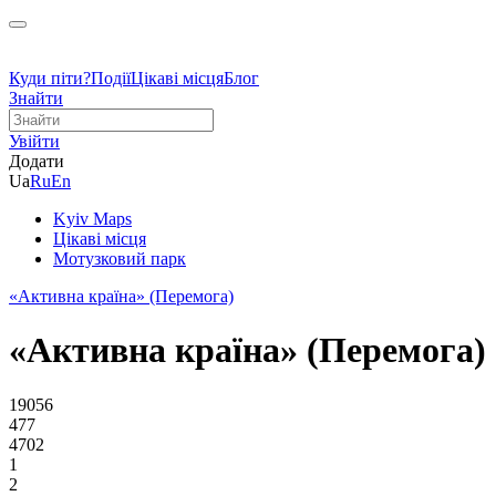
Куди піти?
Події
Цікаві місця
Блог
Знайти
Увійти
Додати
Ua
Ru
En
Kyiv Maps
Цікаві місця
Мотузковий парк
«Активна країна» (Перемога)
«Активна країна» (Перемога)
19056
477
4702
1
2