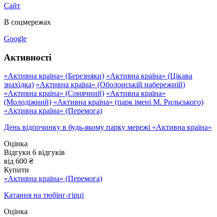
Сайт
В соцмережах
Google
Активності
«Активна країна» (Березняки)
«Активна країна» (Цікава
знахідка)
«Активна країна» (Оболонській набережній)
«Активна країна» (Сонячний)
«Активна країна»
(Молодіжний)
«Активна країна» (парк імені М. Рильського)
«Активна країна» (Перемога)
День відпочинку в будь-якому парку мережі «Активна країна»
Оцінка
Відгуки
6
відгуків
від 600 ₴
Купити
«Активна країна» (Перемога)
Катання на тюбінг-гірці
Оцінка