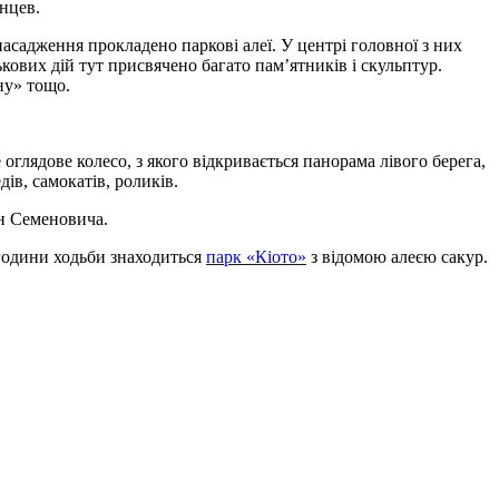
енцев.
асадження прокладено паркові алеї. У центрі головної з них
ькових дій тут присвячено багато пам’ятників і скульптур.
ну» тощо.
 оглядове колесо, з якого відкривається панорама лівого берега,
ів, самокатів, роликів.
ин Семеновича.
 години ходьби знаходиться
парк «Кіото»
з відомою алеєю сакур.