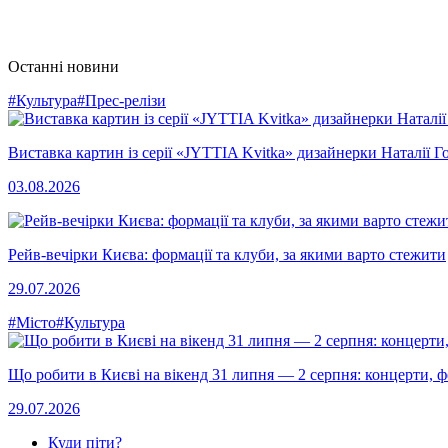
Останні новини
#Культура
#Прес-релізи
Виставка картин із серії «JYTTIA Kvitka» дизайнерки Наталії Г
03.08.2026
Рейв-вечірки Києва: формації та клуби, за якими варто стежити
29.07.2026
#Місто
#Культура
Що робити в Києві на вікенд 31 липня — 2 серпня: концерти, фе
29.07.2026
Куди піти?