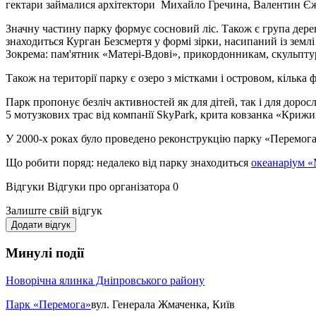
гектари займалися архітектори Михайло Гречина, Валентин Єжо
Значну частину парку формує сосновий ліс. Також є група дерев
знаходиться Курган Безсмертя у формі зірки, насипаний із землі 
Зокрема: пам'ятник «Матері-Вдові», прикордонникам, скульпт
Також на території парку є озеро з містками і островом, кілька
Парк пропонує безліч активностей як для дітей, так і для дорос
5 мотузкових трас від компанії SkyPark, крита ковзанка «Криж
У 2000-х роках було проведено реконструкцію парку «Перемога
Що робити поряд: недалеко від парку знаходиться
океанаріум «
Відгуки
Відгуки про організатора
0
Залиште свій відгук
Додати відгук
Минулі події
Новорічна ялинка Дніпровського району
Парк «Перемога»
вул. Генерала Жмаченка, Київ