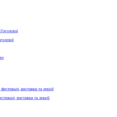
оголєвої
стивалі, виставки та лекції