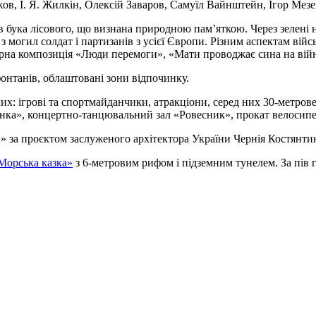
в, І. Я. Жилкін, Олексій Заваров, Самуїл Вайнштейн, Ігор Мез
 бука лісового, що визнана природною пам’яткою. Через зелені н
з могил солдат і партизанів з усієї Європи. Різним аспектам війс
урна композиція «Люди перемоги», «Мати проводжає сина на вій
 фонтанів, облаштовані зони відпочинку.
лих: ігрові та спортмайданчики, атракціони, серед них 30-метрове
инка», концертно-танцювальний зал «Ровесник», прокат велосипед
» за проєктом заслуженого архітектора України Чернія Костянт
Морська казка»
з 6-метровим рифом і підземним тунелем. За пів