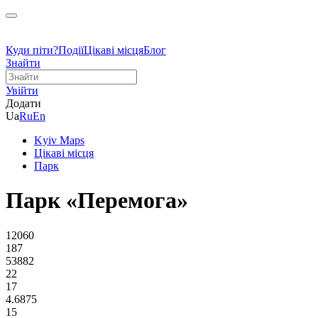
Куди піти?
Події
Цікаві місця
Блог
Знайти
Увійти
Додати
Ua
Ru
En
Kyiv Maps
Цікаві місця
Парк
Парк «Перемога»
12060
187
53882
22
17
4.6875
15