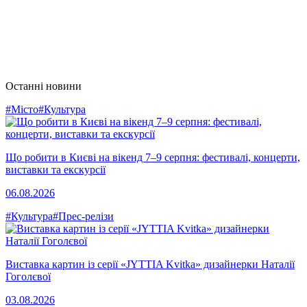
Останні новини
#Місто
#Культура
Що робити в Києві на вікенд 7–9 серпня: фестивалі, концерти,
виставки та екскурсії
06.08.2026
#Культура
#Прес-релізи
Виставка картин із серії «JYTTIA Kvitka» дизайнерки Наталії
Гоголєвої
03.08.2026