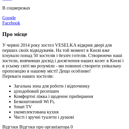
В соцмережах
Google
Facebook
Про місце
У червні 2014 року хостел VESELKA відкрив двері для
перших своїх відвідувачів. На той момент в Києві вже
існувало понад 50 хостелів і безліч готелів. Створюючи наші
хостели, вивчивши досвід і досягнення наших колег в Києві і
в усьому світі ми розуміли - ми повинні створити унікальну
пропозицію в нашому місті! Дещо особливе!
Переваги наших хостелів:
Загальна зона для роботи і відпочинку
цілодобовий ресепшен
Комфортні ліжка і щоденне прибирання
Безкоштовний Wi Fi,
Smart TV
укомплектована кухня
Чисті і зручні туалети і душові
Відгуки
Відгуки про організатора
0