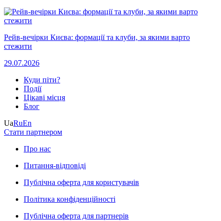
Рейв-вечірки Києва: формації та клуби, за якими варто
стежити
29.07.2026
Куди піти?
Події
Цікаві місця
Блог
Ua
Ru
En
Стати партнером
Про нас
Питання-відповіді
Публічна оферта для користувачів
Політика конфіденційності
Публічна оферта для партнерів