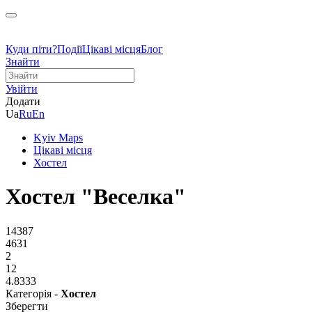
Куди піти?
Події
Цікаві місця
Блог
Знайти
Увійти
Додати
Ua
Ru
En
Kyiv Maps
Цікаві місця
Хостел
Хостел "Веселка"
14387
4631
2
12
4.8333
Категорія -
Хостел
Зберегти