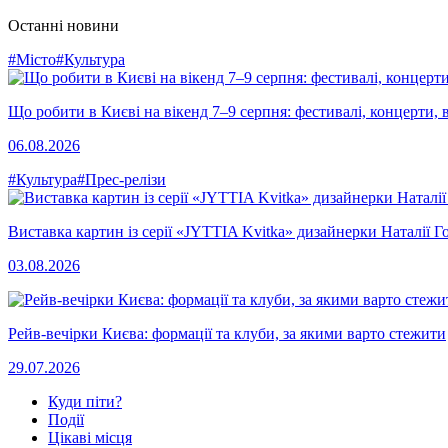
Останні новини
#Місто
#Культура
Що робити в Києві на вікенд 7–9 серпня: фестивалі, концерти, в
06.08.2026
#Культура
#Прес-релізи
Виставка картин із серії «JYTTIA Kvitka» дизайнерки Наталії Г
03.08.2026
Рейв-вечірки Києва: формації та клуби, за якими варто стежити
29.07.2026
Куди піти?
Події
Цікаві місця