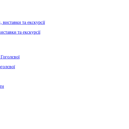
иставки та екскурсії
оголєвої