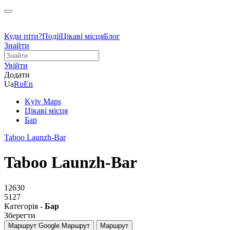
Куди піти?
Події
Цікаві місця
Блог
Знайти
Увійти
Додати
Ua
Ru
En
Kyiv Maps
Цікаві місця
Бар
Taboo Launzh-Bar
Taboo Launzh-Bar
12630
5127
Категорія -
Бар
Зберегти
Маршрут Google
Маршрут
Маршрут