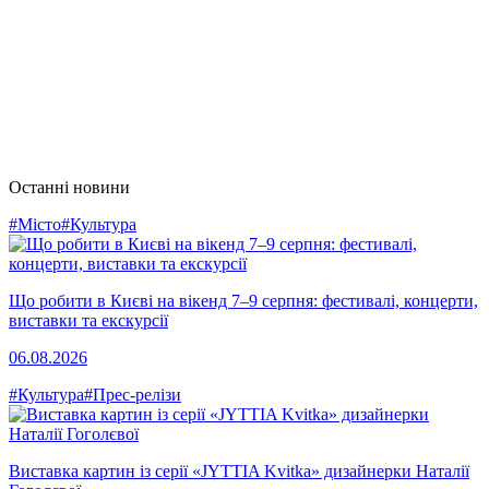
Останні новини
#Місто
#Культура
Що робити в Києві на вікенд 7–9 серпня: фестивалі, концерти,
виставки та екскурсії
06.08.2026
#Культура
#Прес-релізи
Виставка картин із серії «JYTTIA Kvitka» дизайнерки Наталії