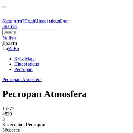
Куди піти?
Події
Цікаві місця
Блог
Знайти
Увійти
Додати
Ua
Ru
En
Kyiv Maps
Цікаві місця
Ресторан
Ресторан Atmosfera
Ресторан Atmosfera
15277
4839
3
Категорія -
Ресторан
Зберегти