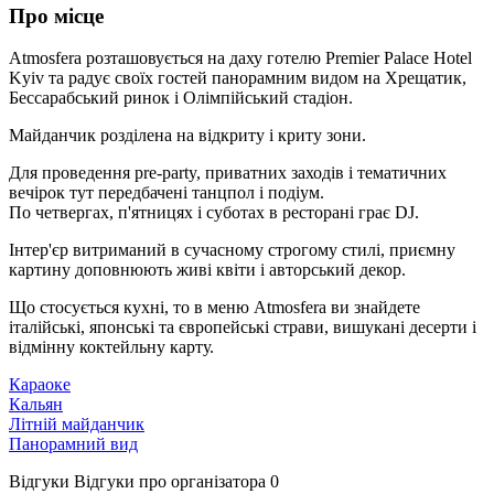
Про місце
Atmosfera розташовується на даху готелю Premier Palace Hotel
Kyiv та радує своїх гостей панорамним видом на Хрещатик,
Бессарабський ринок і Олімпійський стадіон.
Майданчик розділена на відкриту і криту зони.
Для проведення pre-party, приватних заходів і тематичних
вечірок тут передбачені танцпол і подіум.
По четвергах, п'ятницях і суботах в ресторані грає DJ.
Інтер'єр витриманий в сучасному строгому стилі, приємну
картину доповнюють живі квіти і авторський декор.
Що стосується кухні, то в меню Atmosfera ви знайдете
італійські, японські та європейські страви, вишукані десерти і
відмінну коктейльну карту.
Караоке
Кальян
Літній майданчик
Панорамний вид
Відгуки
Відгуки про організатора
0