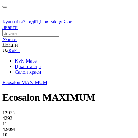
Куди піти?
Події
Цікаві місця
Блог
Знайти
Увійти
Додати
Ua
Ru
En
Kyiv Maps
Цікаві місця
Cалон краси
Ecosalon MAXIMUM
Ecosalon MAXIMUM
12975
4292
11
4.9091
10