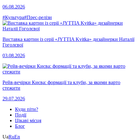
06.08.2026
#Культура
#Прес-релізи
Виставка картин із серії «JYTTIA Kvitka» дизайнерки Наталії
Гоголєвої
03.08.2026
Рейв-вечірки Києва: формації та клуби, за якими варто
стежити
29.07.2026
Куди піти?
Події
Цікаві місця
Блог
Ua
Ru
En