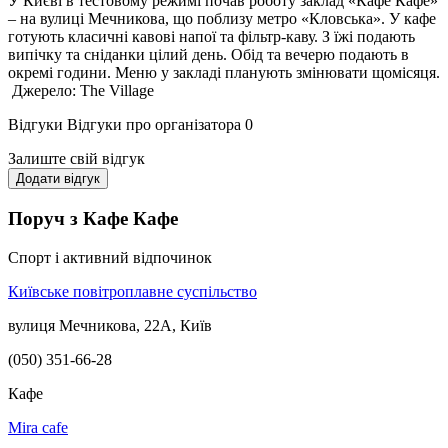
У Києві в тестовому режимі почав роботу заклад «Кафе Кафе»
– на вулиці Мечникова, що поблизу метро «Кловська». У кафе
готують класичні кавові напої та фільтр-каву. З їжі подають
випічку та сніданки цілий день. Обід та вечерю подають в
окремі години. Меню у закладі планують змінювати щомісяця.
Джерело: The Village
Відгуки
Відгуки про організатора
0
Залиште свій відгук
Додати відгук
Поруч з Кафе Кафе
Спорт і активний відпочинок
Київське повітроплавне суспільство
вулиця Мечникова, 22А, Київ
(050) 351-66-28
Кафе
Mira cafe