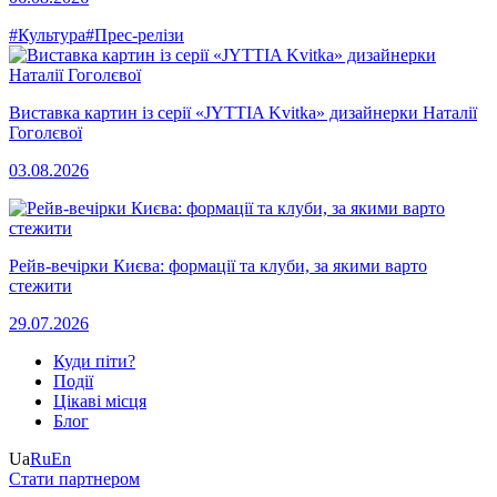
#Культура
#Прес-релізи
Виставка картин із серії «JYTTIA Kvitka» дизайнерки Наталії
Гоголєвої
03.08.2026
Рейв-вечірки Києва: формації та клуби, за якими варто
стежити
29.07.2026
Куди піти?
Події
Цікаві місця
Блог
Ua
Ru
En
Стати партнером