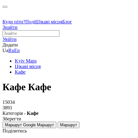
Куди піти?
Події
Цікаві місця
Блог
Знайти
Увійти
Додати
Ua
Ru
En
Kyiv Maps
Цікаві місця
Кафе
Кафе Кафе
15034
3891
Категорія -
Кафе
Зберегти
Маршрут Google
Маршрут
Маршрут
Поділитись